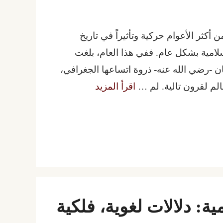
 لعام 650 ميلادي) واحداً من أكثر الأعوام حركية وتأثيراً في تاريخ
لامية بشكل عام. ففي هذا العام، بلغت
ان -رضي الله عنه- ذروة اتساعها الجغرافي،
لم لقرون تالية. لم …
اقرأ المزيد
سلامية: دلالات لغوية، فلكية