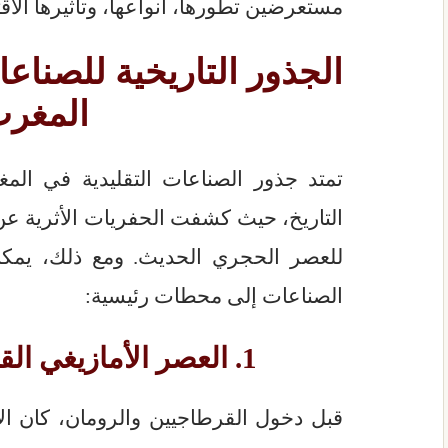
مستعرضين تطورها، أنواعها، وتأثيرها الا
الجذور التاريخية للصناعا
المغر
تمتد جذور الصناعات التقليدية في ال
التاريخ، حيث كشفت الحفريات الأثرية عن 
للعصر الحجري الحديث. ومع ذلك، يمكن
الصناعات إلى محطات رئيسية:
1. العصر الأمازيغي القديم: فجر الإبداع
قبل دخول القرطاجيين والرومان، كان ال