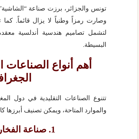
تونس والجزائر، برزت صناعة “الشاشية” ا
وصارت رمزاً وطنياً لا يزال قائماً. كما
لتشمل تصاميم هندسية أندلسية معقدة 
البسيطة.
أهم أنواع الصناعات ال
الجغرا
تتنوع الصناعات التقليدية في دول المغر
والموارد المتاحة، ويمكن تصنيف أبرزها كال
1. صناعة الفخار والخزف