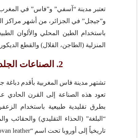
تعتبر مدينة “آسفي” و”فاس” في المغرب
و”جيجل” في الجزائر، من أشهر مراكز الف
باستخدام الطين المحلي والألوان الطبيعي
المنزلية (الطاجن، القلال) والقطع الديكوري
2. الصناعات الجلدية (الدباغة)
تشتهر مدينة فاس المغربية بأقدم دباغة جلو
تعود هذه الصناعة إلى القرن الحادي عشر
بطرق تقليدية طبيعية باستخدام الزعفران
“البلغة” (الحذاء التقليدي) والحقائب وا
تاريخياً إلى أوروبا تحت اسم “Cordovan leather”.