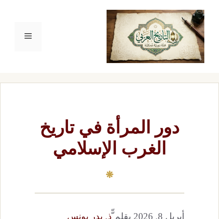
نتقل
لى
القائمة
لمحتوى
دور المرأة في تاريخ
الغرب الإسلامي
أبريل 8, 2026
بقلم
ّّذ. بدر يونس