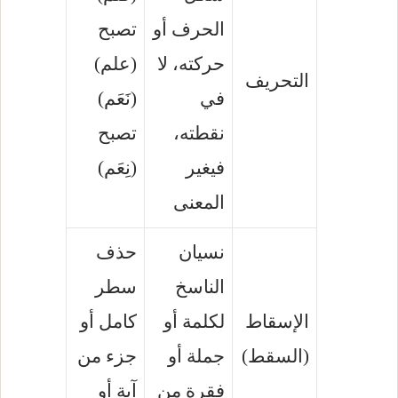
الحرف أو
تصبح
حركته، لا
(علم)
التحريف
في
(نَعَم)
نقطته،
تصبح
فيغير
(نِعَم)
المعنى
نسيان
حذف
الناسخ
سطر
الإسقاط
لكلمة أو
كامل أو
(السقط)
جملة أو
جزء من
فقرة من
آية أو