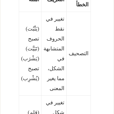
الخطأ
تغيير في
نقط
(يَثْبُت)
الحروف
تصبح
المتشابهة
(تَبَيَّت)
التصحيف
في
(يَشْرَب)
الشكل،
تصبح
مما يغير
(يُشْرِب)
المعنى
تغيير في
شكل
(قلم)