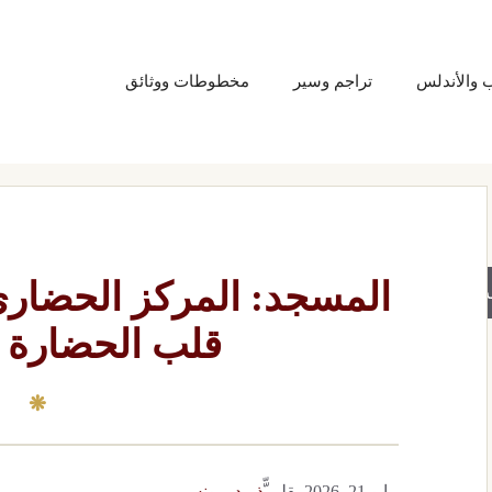
ب والأندلس
تراجم وسير
مخطوطات ووثائق
المسجد: المركز الحضاري 
حث
قلب الحضارة ا
مايو 21, 2026
بقلم
ّّذ. بدر يونس