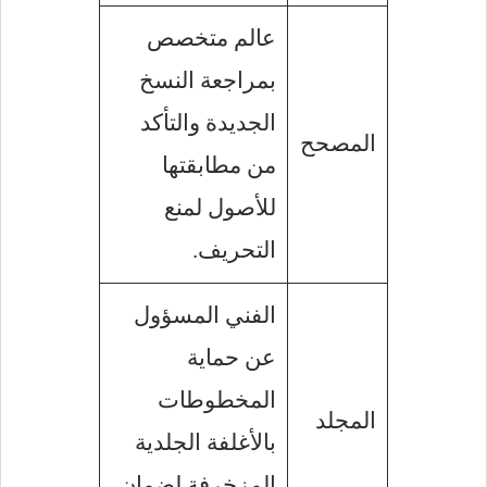
عالم متخصص
بمراجعة النسخ
الجديدة والتأكد
المصحح
من مطابقتها
للأصول لمنع
التحريف.
الفني المسؤول
عن حماية
المخطوطات
المجلد
بالأغلفة الجلدية
المزخرفة لضمان