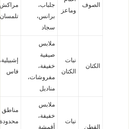
الصوف
جلباب،
مراكش،
وماعز
برانس،
تلمسان
سجاد
ملابس
صيفية
نبات
إشبيلية،
الكتان
خفيفة،
الكتان
فاس
مفروشات،
مناديل
ملابس
مناطق
خفيفة،
نبات
محدودة
القطن
أقمشة