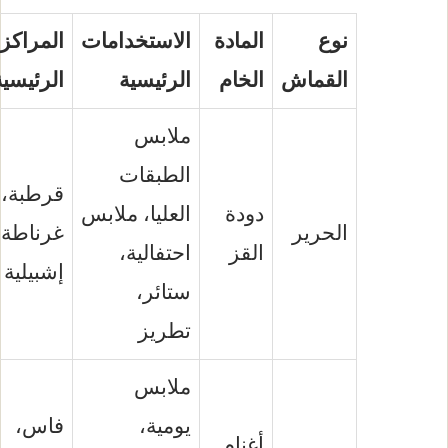
نوع
المادة
الاستخدامات
المراكز
القماش
الخام
الرئيسية
الرئيسية
ملابس
الطبقات
قرطبة،
دودة
العليا، ملابس
الحرير
غرناطة،
القز
احتفالية،
إشبيلية
ستائر،
تطريز
ملابس
يومية،
فاس،
أغنام