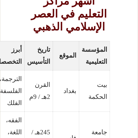
أشهر مراكز
التعليم في العصر
الإسلامي الذهبي
المؤسسة
تاريخ
أبرز
الموقع
التعليمية
التأسيس
التخصصات
الترجمة،
بيت
القرن
بغداد
الفلسفة،
الحكمة
2هـ / 9م
الفلك
الفقه،
جامعة
245هـ /
اللغة،
فاس