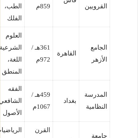
القرويين
859م
الطب،
الفلك
العلوم
الجامع
361هـ /
الشرعية،
القاهرة
الأزهر
972م
اللغة،
المنطق
الفقه
المدرسة
459هـ /
بغداد
الشافعي،
النظامية
1067م
الأصول
القرن
الرياضيات،
جامعة