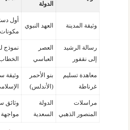
الدولة
أول دست
وثيقة المدينة
العهد النبوي
مكونات 
رسالة الرشيد
العصر
نموذج لل
إلى نقفور
العباسي
الخطاب 
معاهدة تسليم
بنو الأحمر
وثيقة سي
غرناطة
(الأندلس)
الإسلام
مراسلات
الدولة
وثائق س
المنصور الذهبي
السعدية
مواجهة ا